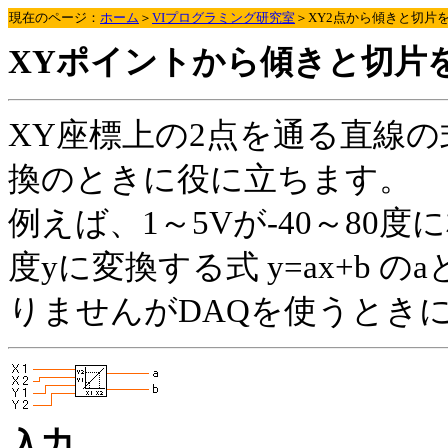
現在のページ：
ホーム
＞
VIプログラミング研究室
＞XY2点から傾きと切片
XYポイントから傾きと切片
XY座標上の2点を通る直線
換のときに役に立ちます。
例えば、1～5Vが-40～80
度yに変換する式 y=ax+b
りませんがDAQを使うとき
入力