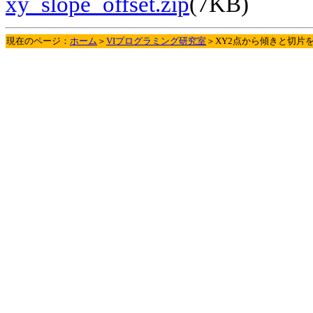
xy_slope_offset.zip
(7KB)
現在のページ：
ホーム
＞
VIプログラミング研究室
＞XY2点から傾きと切片