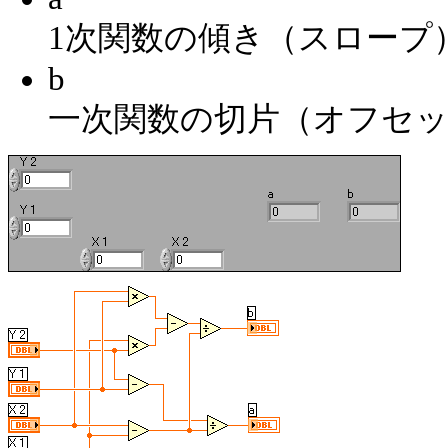
1次関数の傾き（スロープ
b
一次関数の切片（オフセ